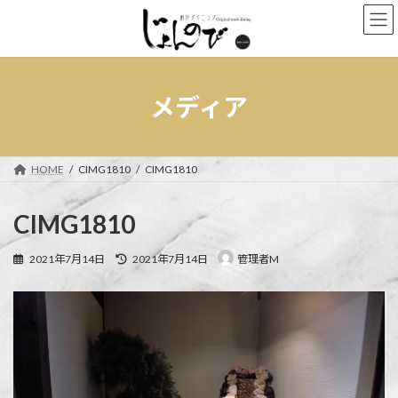
コ
ナ
ン
ビ
テ
ゲ
ン
ー
ツ
シ
へ
ョ
メディア
ス
ン
キ
に
ッ
移
プ
動
HOME
CIMG1810
CIMG1810
CIMG1810
最
2021年7月14日
2021年7月14日
管理者M
終
更
新
日
時
: