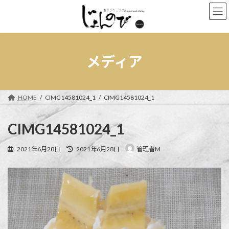
コ
ナ
ン
ビ
テ
ゲ
ン
ー
ツ
シ
へ
ョ
メディア
ス
ン
キ
に
ッ
移
プ
動
HOME
CIMG14581024_1
CIMG14581024_1
CIMG14581024_1
最
2021年6月28日
2021年6月28日
管理者M
終
更
新
日
時
: