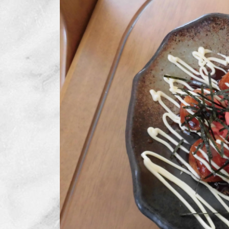
日
時
: