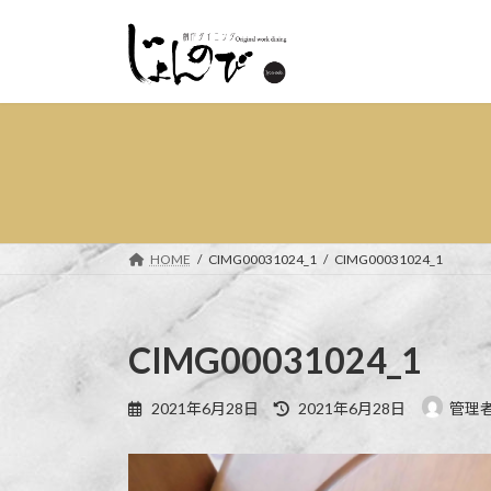
コ
ナ
ン
ビ
テ
ゲ
ン
ー
ツ
シ
へ
ョ
ス
ン
キ
に
ッ
移
プ
動
HOME
CIMG00031024_1
CIMG00031024_1
CIMG00031024_1
最
2021年6月28日
2021年6月28日
管理
終
更
新