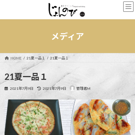
コ
ナ
ン
ビ
テ
ゲ
ン
ー
ツ
シ
へ
ョ
メディア
ス
ン
キ
に
ッ
移
プ
動
HOME
21夏一品１
21夏一品１
21夏一品１
最
2021年7月9日
2021年7月9日
管理者M
終
更
新
日
時
: