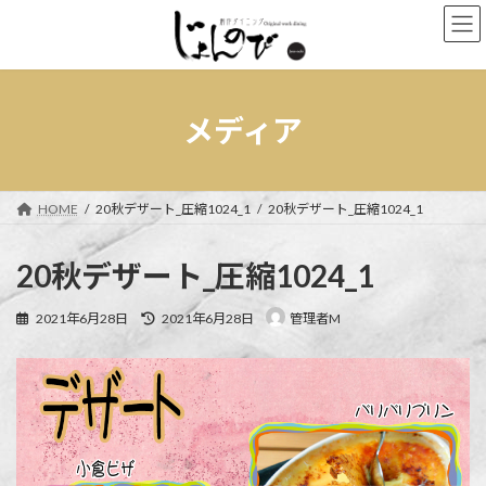
コ
ナ
ン
ビ
テ
ゲ
ン
ー
ツ
シ
へ
ョ
メディア
ス
ン
キ
に
ッ
移
プ
動
HOME
20秋デザート_圧縮1024_1
20秋デザート_圧縮1024_1
20秋デザート_圧縮1024_1
最
2021年6月28日
2021年6月28日
管理者M
終
更
新
日
時
: