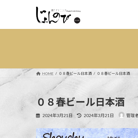
コ
ナ
ン
ビ
テ
ゲ
ン
ー
ツ
シ
へ
ョ
ス
ン
キ
に
ッ
移
プ
動
HOME
０８春ビール日本酒
０８春ビール日本酒
０８春ビール日本酒
最
2024年3月21日
2024年3月21日
管理
終
更
新