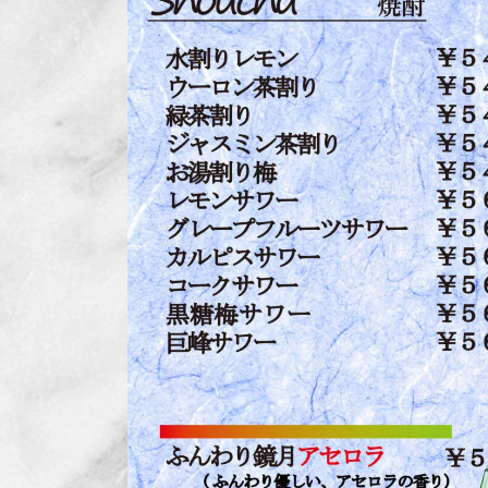
日
時
: