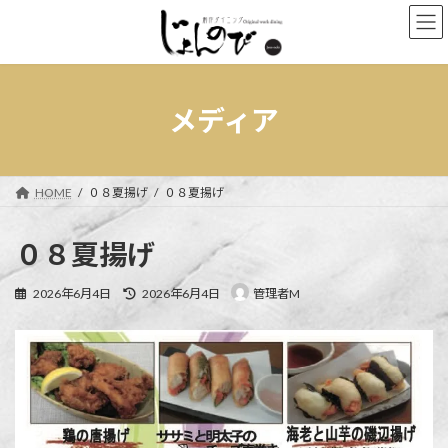
コ
ナ
ン
ビ
テ
ゲ
ン
ー
ツ
シ
へ
ョ
メディア
ス
ン
キ
に
ッ
移
プ
動
HOME
０８夏揚げ
０８夏揚げ
０８夏揚げ
最
2026年6月4日
2026年6月4日
管理者M
終
更
新
日
時
: