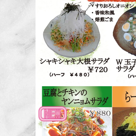
日
時
: