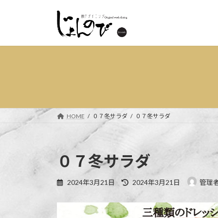
コ
ナ
ン
ビ
テ
ゲ
ン
ー
ツ
シ
へ
ョ
ス
ン
キ
に
ッ
移
プ
動
HOME
０７冬サラダ
０７冬サラダ
０７冬サラダ
最
2024年3月21日
2024年3月21日
管理
終
更
新