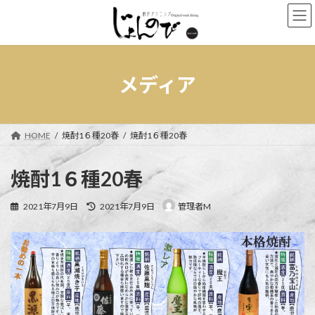
コ
ナ
ン
ビ
テ
ゲ
ン
ー
ツ
シ
へ
ョ
メディア
ス
ン
キ
に
ッ
移
プ
動
HOME
焼酎1６種20春
焼酎1６種20春
焼酎1６種20春
最
2021年7月9日
2021年7月9日
管理者M
終
更
新
日
時
: