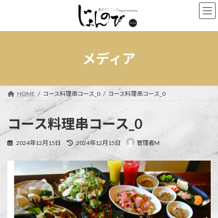
コ
ナ
ン
ビ
テ
ゲ
ン
ー
ツ
シ
へ
ョ
メディア
ス
ン
キ
に
ッ
移
プ
動
HOME
コース料理串コース_0
コース料理串コース_0
コース料理串コース_0
最
2024年12月15日
2024年12月15日
管理者M
終
更
新
日
時
: